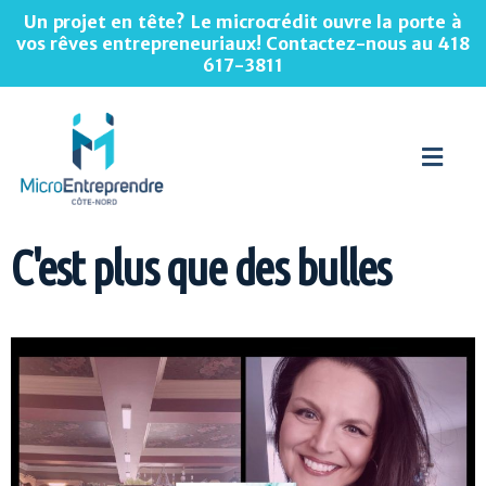
Un projet en tête? Le microcrédit ouvre la porte à
vos rêves entrepreneuriaux! Contactez-nous au
418
617-3811
C'est plus que des bulles