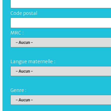
Code postal
MRC :
Langue maternelle :
Genre :