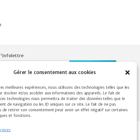
n
l'infolettre
Je m'abonne
Gérer le consentement aux cookies
les meilleures expériences, nous utilisons des technologies telles que les
r stocker et/ou accéder aux informations des appareils. Le fait de
 ces technologies nous permettra de traiter des données telles que le
t de navigation ou les ID uniques sur ce site. Le fait de ne pas
Site conçu par
Conception WebMédia.​
u de retirer son consentement peut avoir un effet négatif sur certaines
ques et fonctions.
rvices