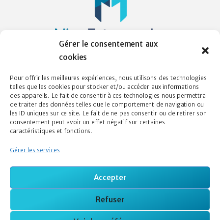
Gérer le consentement aux
cookies
Sacré-Coeur, Québec
Pour offrir les meilleures expériences, nous utilisons des technologies
jgirard@microentreprendre-cotenord.org
telles que les cookies pour stocker et/ou accéder aux informations
des appareils. Le fait de consentir à ces technologies nous permettra
418 617-3811
de traiter des données telles que le comportement de navigation ou
les ID uniques sur ce site. Le fait de ne pas consentir ou de retirer son
consentement peut avoir un effet négatif sur certaines
caractéristiques et fonctions.
Je désire recevoir l'infolettre
Gérer les services
Accepter
Refuser